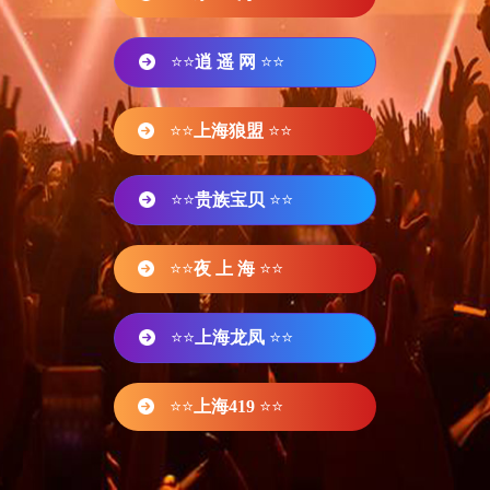
⭐⭐
逍 遥 网
⭐⭐
⭐⭐
上海狼盟
⭐⭐
⭐⭐
贵族宝贝
⭐⭐
⭐⭐
夜 上 海
⭐⭐
⭐⭐
上海龙凤
⭐⭐
⭐⭐
上海419
⭐⭐