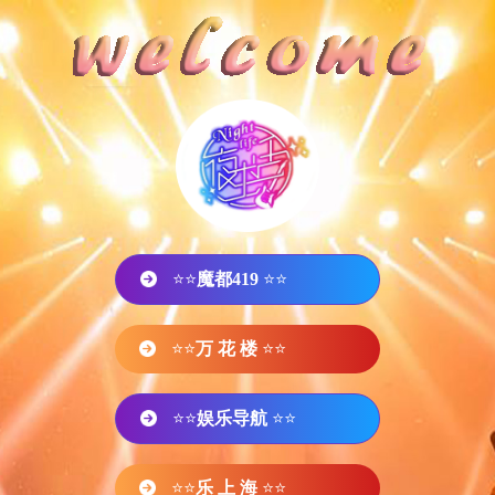
⭐⭐
魔都419
⭐⭐
⭐⭐
万 花 楼
⭐⭐
⭐⭐
娱乐导航
⭐⭐
⭐⭐
乐 上 海
⭐⭐