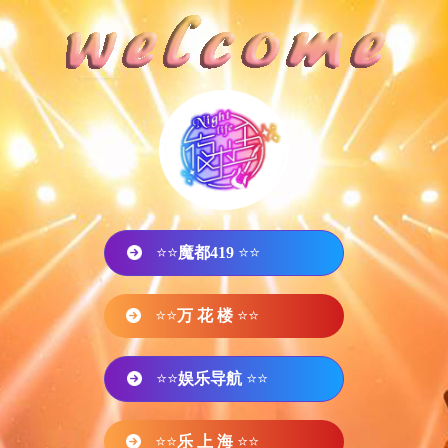
⭐⭐
魔都419
⭐⭐
⭐⭐
万 花 楼
⭐⭐
⭐⭐
娱乐导航
⭐⭐
⭐⭐
乐 上 海
⭐⭐