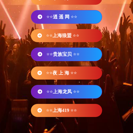
⭐⭐
逍 遥 网
⭐⭐
⭐⭐
上海狼盟
⭐⭐
⭐⭐
贵族宝贝
⭐⭐
⭐⭐
夜 上 海
⭐⭐
⭐⭐
上海龙凤
⭐⭐
⭐⭐
上海419
⭐⭐