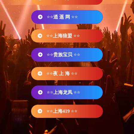
⭐⭐
逍 遥 网
⭐⭐
⭐⭐
上海狼盟
⭐⭐
⭐⭐
贵族宝贝
⭐⭐
⭐⭐
夜 上 海
⭐⭐
⭐⭐
上海龙凤
⭐⭐
⭐⭐
上海419
⭐⭐