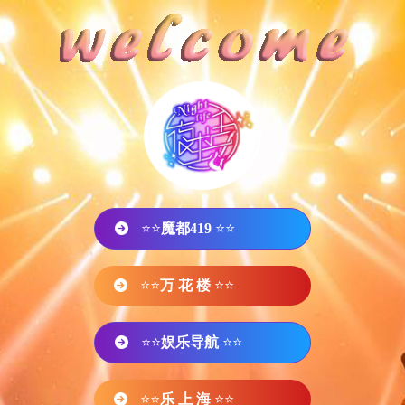
⭐⭐
魔都419
⭐⭐
⭐⭐
万 花 楼
⭐⭐
⭐⭐
娱乐导航
⭐⭐
⭐⭐
乐 上 海
⭐⭐