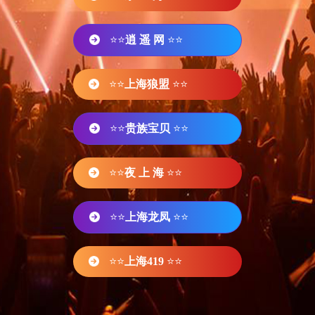
⭐⭐
逍 遥 网
⭐⭐
⭐⭐
上海狼盟
⭐⭐
⭐⭐
贵族宝贝
⭐⭐
⭐⭐
夜 上 海
⭐⭐
⭐⭐
上海龙凤
⭐⭐
⭐⭐
上海419
⭐⭐