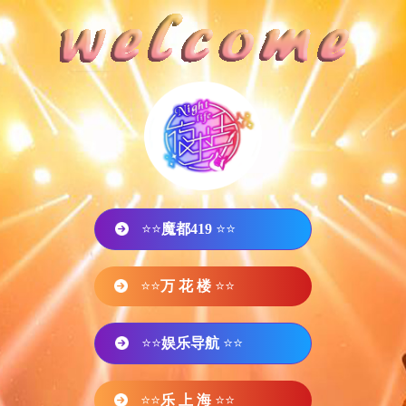
⭐⭐
魔都419
⭐⭐
⭐⭐
万 花 楼
⭐⭐
⭐⭐
娱乐导航
⭐⭐
⭐⭐
乐 上 海
⭐⭐