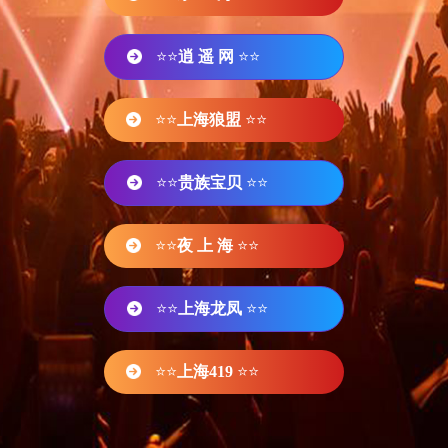
⭐⭐
逍 遥 网
⭐⭐
⭐⭐
上海狼盟
⭐⭐
⭐⭐
贵族宝贝
⭐⭐
⭐⭐
夜 上 海
⭐⭐
⭐⭐
上海龙凤
⭐⭐
⭐⭐
上海419
⭐⭐