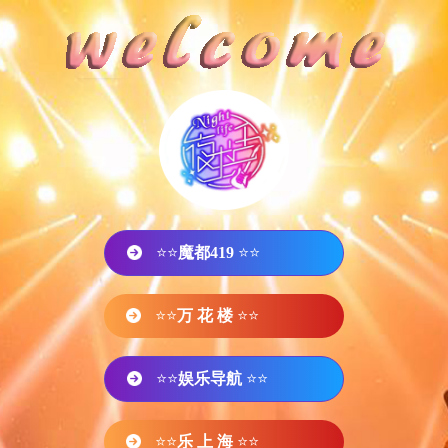
⭐⭐
魔都419
⭐⭐
⭐⭐
万 花 楼
⭐⭐
⭐⭐
娱乐导航
⭐⭐
⭐⭐
乐 上 海
⭐⭐