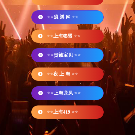
⭐⭐
逍 遥 网
⭐⭐
⭐⭐
上海狼盟
⭐⭐
⭐⭐
贵族宝贝
⭐⭐
⭐⭐
夜 上 海
⭐⭐
⭐⭐
上海龙凤
⭐⭐
⭐⭐
上海419
⭐⭐