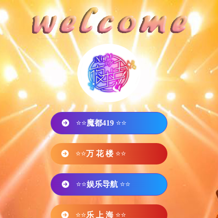
⭐⭐
魔都419
⭐⭐
⭐⭐
万 花 楼
⭐⭐
⭐⭐
娱乐导航
⭐⭐
⭐⭐
乐 上 海
⭐⭐