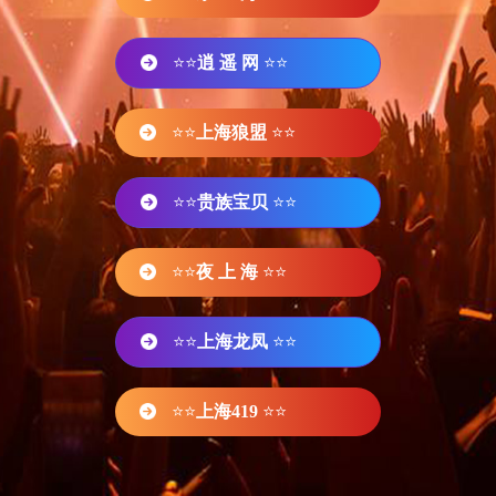
⭐⭐
逍 遥 网
⭐⭐
⭐⭐
上海狼盟
⭐⭐
⭐⭐
贵族宝贝
⭐⭐
⭐⭐
夜 上 海
⭐⭐
⭐⭐
上海龙凤
⭐⭐
⭐⭐
上海419
⭐⭐