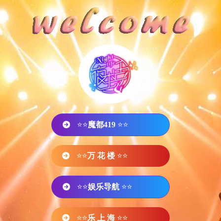
⭐⭐
魔都419
⭐⭐
⭐⭐
万 花 楼
⭐⭐
⭐⭐
娱乐导航
⭐⭐
⭐⭐
乐 上 海
⭐⭐