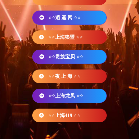
⭐⭐
逍 遥 网
⭐⭐
⭐⭐
上海狼盟
⭐⭐
⭐⭐
贵族宝贝
⭐⭐
⭐⭐
夜 上 海
⭐⭐
⭐⭐
上海龙凤
⭐⭐
⭐⭐
上海419
⭐⭐