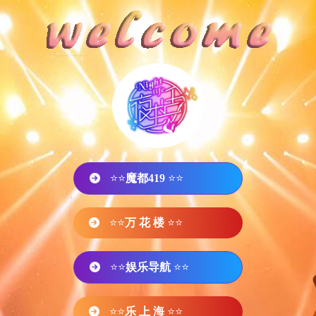
⭐⭐
魔都419
⭐⭐
⭐⭐
万 花 楼
⭐⭐
⭐⭐
娱乐导航
⭐⭐
⭐⭐
乐 上 海
⭐⭐